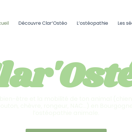
ueil
Découvre Clar’Ostéo
L’ostéopathie
Les s
lar'Ost
Ostéopathe pour animaux
bien-être et la mobilité de ton animal (chien
outon, chèvre, rongeur, NAC…) en Bourgogne
l’ostéopathie animale.