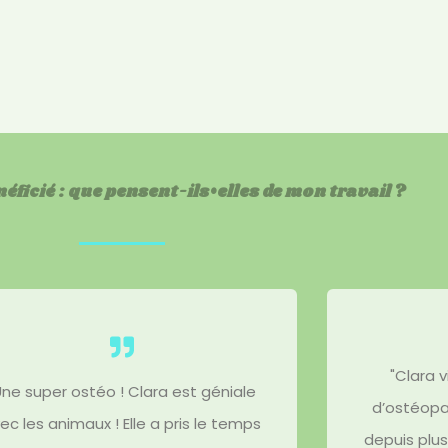
néficié : que pensent-ils•elles de mon travail ?
"Clara 
Une super ostéo ! Clara est géniale
d’ostéopa
ec les animaux ! Elle a pris le temps
depuis plu