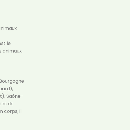
 animaux
est le
s animaux,
n Bourgogne
bard),
t), Saône-
rdes de
n corps, il