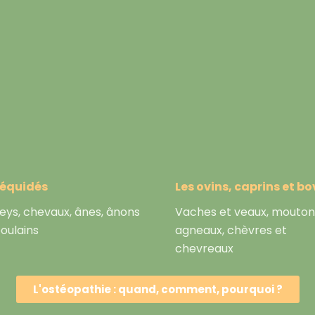
 équidés
Les ovins, caprins et bo
eys, chevaux, ânes, ânons
Vaches et veaux, mouton
poulains
agneaux, chèvres et
chevreaux
L'ostéopathie : quand, comment, pourquoi ?