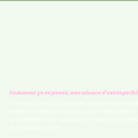
Comment ça se passe, une séance d'ostéopathie
J’interviens chez toi (à domicile, dans ton écurie, to
prends le temps qu’il faut pour obtenir son adhésion.
Tu voudrais en savoir plus sur mon rayon d’interventio
Je t’explique tout ici !