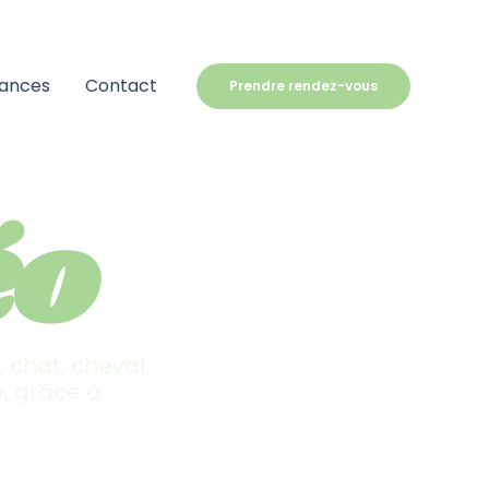
éances
Contact
Prendre rendez-vous
éo
, chat, cheval,
, grâce à