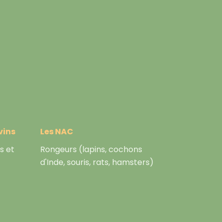
vins
Les NAC
s et
Rongeurs (lapins, cochons
d'Inde, souris, rats, hamsters)