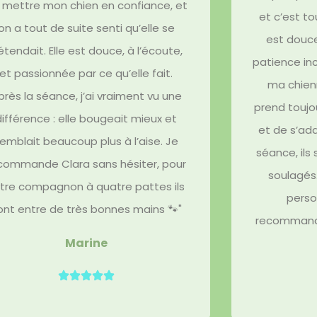
 mettre mon chien en confiance, et
et c’est to
on a tout de suite senti qu’elle se
est douce
étendait. Elle est douce, à l’écoute,
patience i
et passionnée par ce qu’elle fait.
ma chienn
près la séance, j’ai vraiment vu une
prend toujo
différence : elle bougeait mieux et
et de s’ad
emblait beaucoup plus à l’aise. Je
séance, ils
commande Clara sans hésiter, pour
soulagés
tre compagnon à quatre pattes ils
perso
ont entre de très bonnes mains 🐾"​
recommande 
Marine