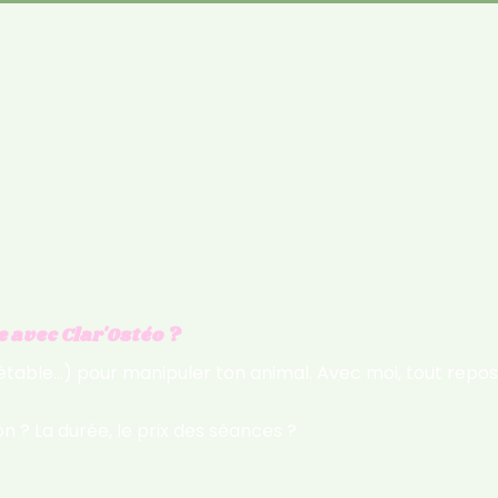
 avec Clar'Ostéo ?
n étable…) pour manipuler ton animal. Avec moi, tout repos
n ? La durée, le prix des séances ?