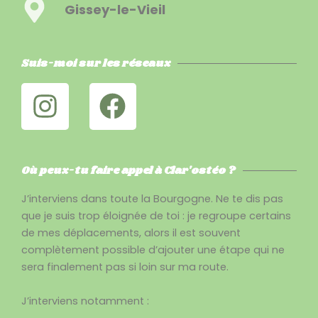
Gissey-le-Vieil
Suis-moi sur les réseaux
I
F
n
a
s
c
t
e
Où peux-tu faire appel à Clar'ostéo ?
a
b
J’interviens dans toute la Bourgogne. Ne te dis pas
que je suis trop éloignée de toi : je regroupe certains
g
o
de mes déplacements, alors il est souvent
r
o
complètement possible d’ajouter une étape qui ne
sera finalement pas si loin sur ma route.
a
k
m
J’interviens notamment :